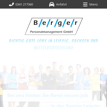
0341 217360
Anfahrt
Menü
richtig gute jobs in leipzig,
sachsen und
mitteldeutschland
Bei uns finden Sie Ihren neuen Job
... in der Region Leipzig