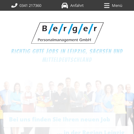
0341 217360
Anfahrt
Menü
richtig gute jobs in leipzig,
sachsen und
mitteldeutschland
Bei uns finden Sie Ihren neuen Job
... in der Region Leipzig