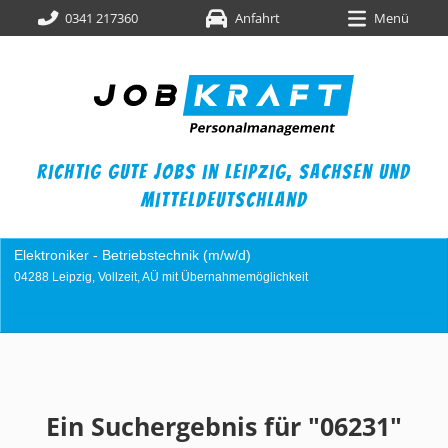
0341 217360
Anfahrt
Menü
richtig gute jobs in leipzig,
sachsen und
mitteldeutschland
Elektroniker - Betriebstechnik (m/w/d)
04288 Leipzig, Vollzeit, AÜ mit Übernahmemöglichkeit
Ein Suchergebnis für "06231"