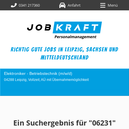
0341 217360
Anfahrt
Menü
richtig gute jobs in leipzig,
sachsen und
mitteldeutschland
Elektroniker - Betriebstechnik (m/w/d)
04288 Leipzig, Vollzeit, AÜ mit Übernahmemöglichkeit
Ein Suchergebnis für "06231"