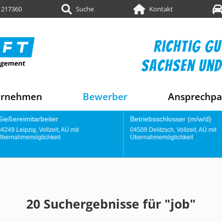
 217360
Suche
Kontakt
richtig gu
sachsen und
ernehmen
Bewerber
Ansprechpa
Betriebsschlosser (m/w/d)
Konstrukti
04509 Delitzsch, Vollzeit, AÜ mit
04249 Leipzig,
Übernahmemöglichkeit
Übernahmemö
20 Suchergebnisse für "job"