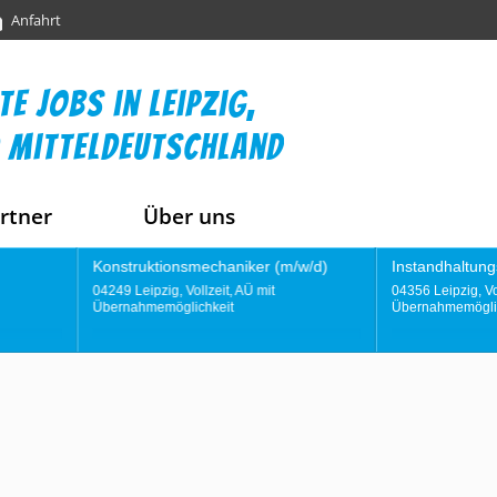
Anfahrt
te jobs in leipzig,
 mitteldeutschland
rtner
Über uns
onsmechaniker (m/w/d)
Instandhaltungstechniker (m/w/d)
 Vollzeit, AÜ mit
04356 Leipzig, Vollzeit, AÜ mit
glichkeit
Übernahmemöglichkeit