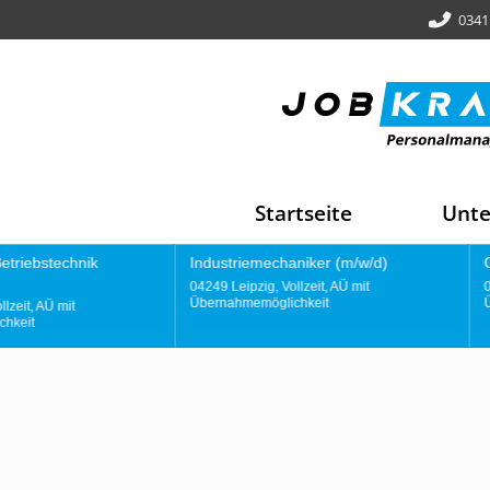
0341
Startseite
Unt
Industriemechaniker (m/w/d)
Gießereimitarbeiter
04249 Leipzig, Vollzeit, AÜ mit
04249 Leipzig, Vollzeit, AÜ mit
Übernahmemöglichkeit
Übernahmemöglichkeit