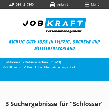
0341 217360
Anfahrt
Menü
richtig gute jobs in leipzig,
sachsen und
mitteldeutschland
Industriemechaniker (m/w/d)
04249 Leipzig, Vollzeit, AÜ mit Übernahmemöglichkeit
3 Suchergebnisse für "Schlosser"