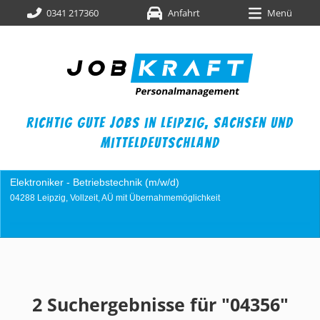
0341 217360
Anfahrt
Menü
richtig gute jobs in leipzig,
sachsen und
mitteldeutschland
ebstechnik (m/w/d)
Industriemechanike
t, AÜ mit Übernahmemöglichkeit
04249 Leipzig, Vollzei
2 Suchergebnisse für "04356"