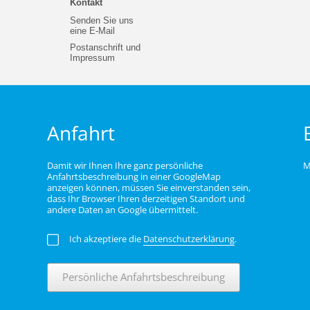
Kontakt
Senden Sie uns
eine E-Mail
Postanschrift und
Impressum
Anfahrt
Damit wir Ihnen Ihre ganz persönliche
M
Anfahrtsbeschreibung in einer GoogleMap
anzeigen können, müssen Sie einverstanden sein,
dass Ihr Browser Ihren derzeitigen Standort und
andere Daten an Google übermittelt.
Ich akzeptiere die
Datenschutzerklärung
.
Persönliche Anfahrtsbeschreibung