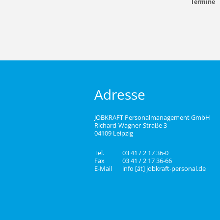
Termine
Adresse
JOBKRAFT Personalmanagement GmbH
Richard-Wagner-Straße 3
04109 Leipzig
Tel.
03 41 / 2 17 36-0
Fax
03 41 / 2 17 36-66
E-Mail
info [ät] jobkraft-personal.de