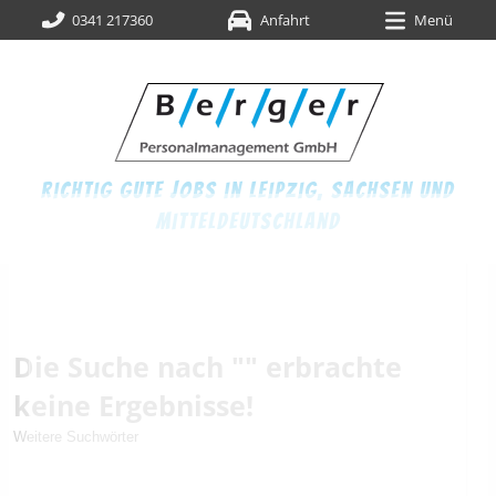
0341 217360
Anfahrt
Menü
richtig gute jobs in leipzig,
sachsen und
mitteldeutschland
Die Suche nach "" erbrachte
keine Ergebnisse!
Weitere Suchwörter