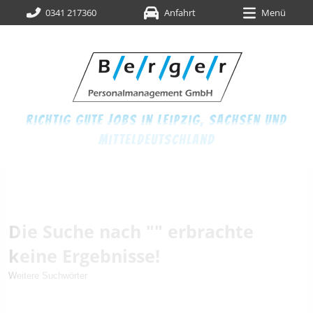
0341 217360
Anfahrt
Menü
richtig gute jobs in leipzig,
sachsen und
mitteldeutschland
Die Suche nach "" erbrachte
keine Ergebnisse!
Weitere Suchwörter