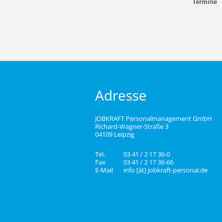
Termine
Adresse
JOBKRAFT Personalmanagement GmbH
Richard-Wagner-Straße 3
04109 Leipzig
Tel.
03 41 / 2 17 36-0
Fax
03 41 / 2 17 36-66
E-Mail
info [ät] jobkraft-personal.de