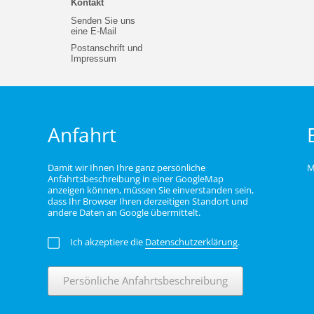
Kontakt
Senden Sie uns
eine E-Mail
Postanschrift und
Impressum
Anfahrt
Damit wir Ihnen Ihre ganz persönliche
M
Anfahrtsbeschreibung in einer GoogleMap
anzeigen können, müssen Sie einverstanden sein,
dass Ihr Browser Ihren derzeitigen Standort und
andere Daten an Google übermittelt.
Ich akzeptiere die
Datenschutzerklärung
.
Persönliche Anfahrtsbeschreibung