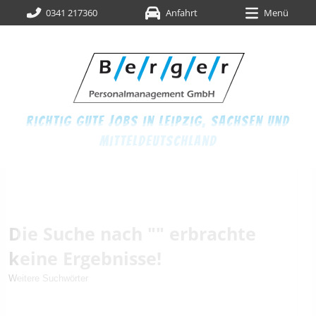
0341 217360
Anfahrt
Menü
richtig gute jobs in leipzig,
sachsen und
mitteldeutschland
Die Suche nach "" erbrachte
keine Ergebnisse!
Weitere Suchwörter