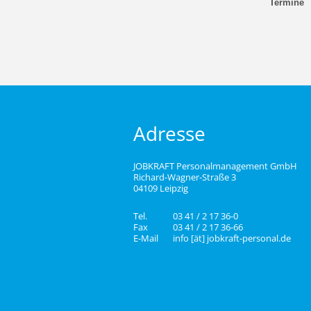
Termine
Adresse
JOBKRAFT Personalmanagement GmbH
Richard-Wagner-Straße 3
04109 Leipzig
Tel.
03 41 / 2 17 36-0
Fax
03 41 / 2 17 36-66
E-Mail
info [ät] jobkraft-personal.de