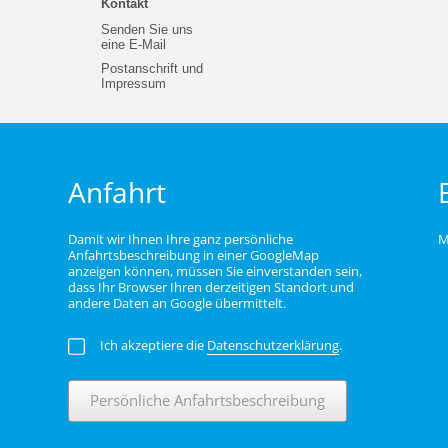
Kontakt
Senden Sie uns
eine E-Mail
Postanschrift und
Impressum
Anfahrt
Damit wir Ihnen Ihre ganz persönliche
M
Anfahrtsbeschreibung in einer GoogleMap
anzeigen können, müssen Sie einverstanden sein,
dass Ihr Browser Ihren derzeitigen Standort und
andere Daten an Google übermittelt.
Ich akzeptiere die
Datenschutzerklärung
.
Persönliche Anfahrtsbeschreibung