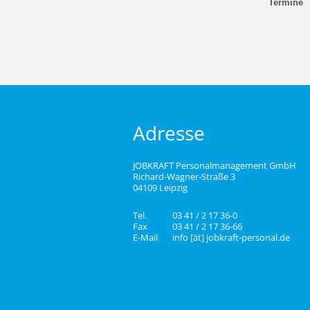
Termine
Adresse
JOBKRAFT Personalmanagement GmbH
Richard-Wagner-Straße 3
04109 Leipzig
Tel.
03 41 / 2 17 36-0
Fax
03 41 / 2 17 36-66
E-Mail
info [ät] jobkraft-personal.de