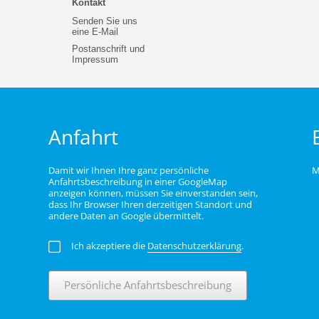
Kontakt
Senden Sie uns
eine E-Mail
Postanschrift und
Impressum
Anfahrt
Damit wir Ihnen Ihre ganz persönliche
M
Anfahrtsbeschreibung in einer GoogleMap
anzeigen können, müssen Sie einverstanden sein,
dass Ihr Browser Ihren derzeitigen Standort und
andere Daten an Google übermittelt.
Ich akzeptiere die
Datenschutzerklärung
.
Persönliche Anfahrtsbeschreibung