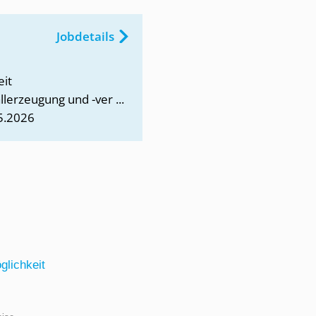
Jobdetails
eit
lerzeugung und -ver ...
5.2026
lichkeit