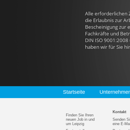
Alle erforderlichen 
die Erlaubnis zur A
Bescheinigung zur e
Fachkräfte und Betri
DIN ISO 9001:2008 
haben wir für Sie hi
Startseite
Unternehme
Kontakt
Finden Sie Ihren
neuen Job in und
Senden Si
um Leipzig
eine E-Mai