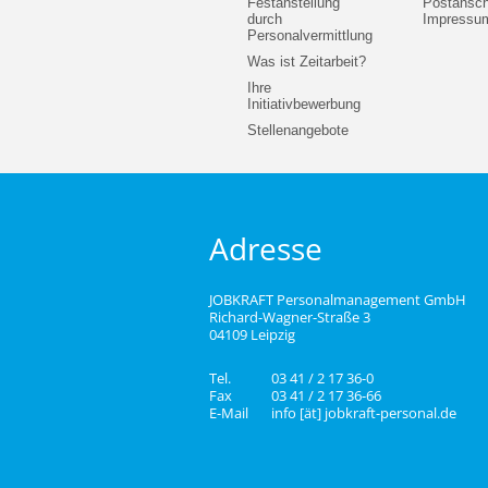
Festanstellung
Postanschr
durch
Impressu
Personalvermittlung
Was ist Zeitarbeit?
Ihre
Initiativbewerbung
Stellenangebote
Adresse
JOBKRAFT Personalmanagement GmbH
Richard-Wagner-Straße 3
04109 Leipzig
Tel.
03 41 / 2 17 36-0
Fax
03 41 / 2 17 36-66
E-Mail
info [ät] jobkraft-personal.de