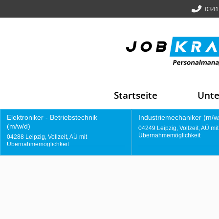
0341
Startseite
Unt
Industriemechaniker (m/w/d)
Gießereimitarbeiter
04249 Leipzig, Vollzeit, AÜ mit
04249 Leipzig, Vollzeit, AÜ
Übernahmemöglichkeit
Übernahmemöglichkeit