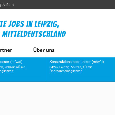
Anfahrt
te jobs in leipzig,
 mitteldeutschland
rtner
Über uns
ktionsmechaniker (m/w/d)
Instandhaltungstechniker (m/w/d)
zig, Vollzeit, AÜ mit
04356 Leipzig, Vollzeit, AÜ mit
emöglichkeit
Übernahmemöglichkeit