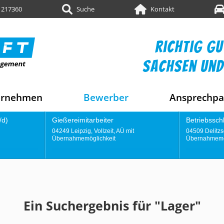
 217360
Suche
Kontakt
richtig gu
sachsen und
ernehmen
Bewerber
Ansprechpa
Betriebsschlosser (m/w/d)
Konstru
 mit
04509 Delitzsch, Vollzeit, AÜ mit
04249 Leip
Übernahmemöglichkeit
Übernahm
Ein Suchergebnis für "Lager"