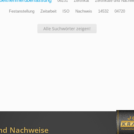
beitnehmerüberlassung
06231
Zertifikat
Zertifikate und Nachw
Festanstellung
Zeitarbeit
ISO
Nachweis
14532
04720
Alle Suchwörter zeigen!
und Nachweise