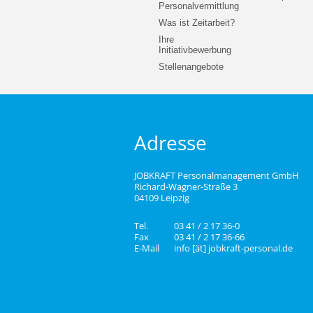
Personalvermittlung
Was ist Zeitarbeit?
Ihre
Initiativbewerbung
Stellenangebote
Adresse
JOBKRAFT Personalmanagement GmbH
Richard-Wagner-Straße 3
04109 Leipzig
Tel.
03 41 / 2 17 36-0
Fax
03 41 / 2 17 36-66
E-Mail
info [ät] jobkraft-personal.de