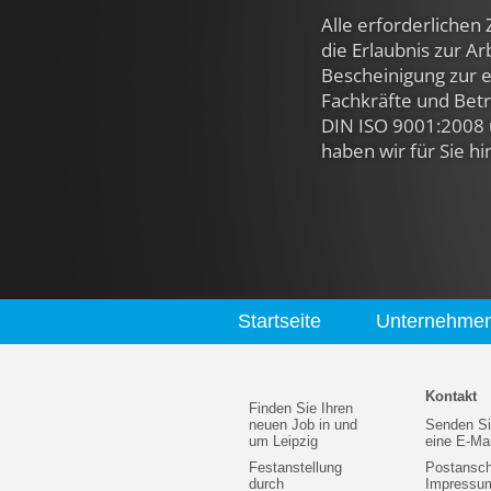
Alle erforderlichen 
die Erlaubnis zur A
Bescheinigung zur e
Fachkräfte und Betri
DIN ISO 9001:2008 
haben wir für Sie hi
Startseite
Unternehme
Kontakt
Finden Sie Ihren
neuen Job in und
Senden Si
um Leipzig
eine E-Mai
Festanstellung
Postanschr
durch
Impressu