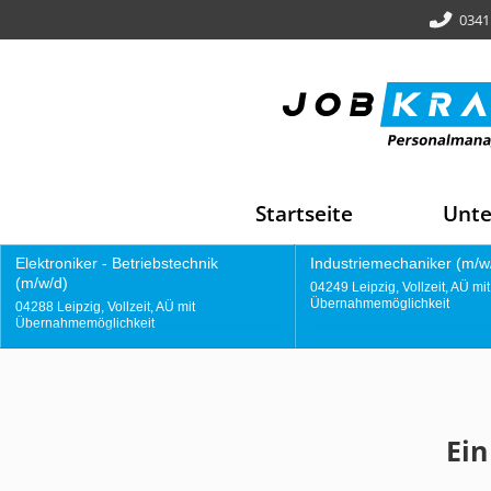
0341
Startseite
Unt
Industriemechaniker (m/w/d)
Gießereimitarbeiter
04249 Leipzig, Vollzeit, AÜ mit
04249 Leipzig, Vollzeit,
Übernahmemöglichkeit
Übernahmemöglichkeit
Ein