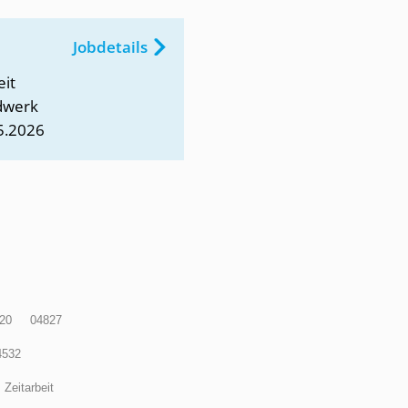
Jobdetails
eit
dwerk
5.2026
20
04827
4532
Zeitarbeit