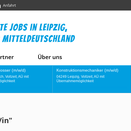
Anfahrt
te jobs in leipzig,
 mitteldeutschland
rtner
Über uns
ruktionsmechaniker (m/w/d)
Instandhaltungstechniker (m/w/d)
eipzig, Vollzeit, AÜ mit
04356 Leipzig, Vollzeit, AÜ mit
hmemöglichkeit
Übernahmemöglichkeit
/in"