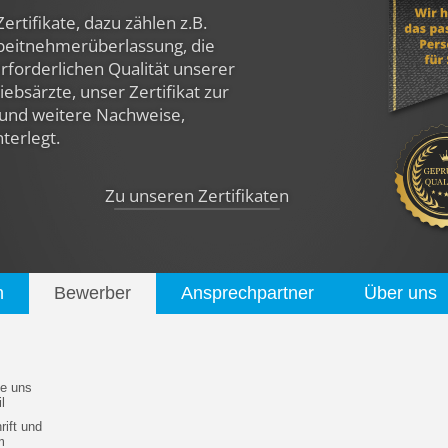
Zertifikate, dazu zählen z.B.
rbeitnehmerüberlassung, die
rforderlichen Qualität unserer
ebsärzte, unser Zertifikat zur
und weitere Nachweise,
nterlegt.
Zu unseren Zertifikaten
n
Bewerber
Ansprechpartner
Über uns
e uns
l
ift und
m