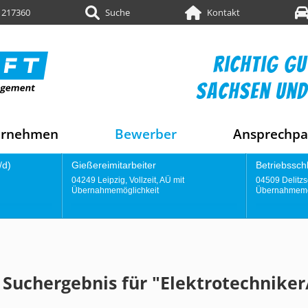
 217360
Suche
Kontakt
richtig gu
sachsen und
ernehmen
Bewerber
Ansprechpa
Betriebsschlosser (m/w/d)
Konst
 AÜ mit
04509 Delitzsch, Vollzeit, AÜ mit
04249 L
Übernahmemöglichkeit
Überna
 Suchergebnis für "Elektrotechniker