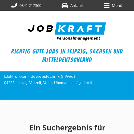
0341 217360
Anfahrt
Menü
richtig gute jobs in leipzig,
sachsen und
mitteldeutschland
nik (m/w/d)
Industriemechaniker (m/w/
it Übernahmemöglichkeit
04249 Leipzig, Vollzeit, AÜ m
Ein Suchergebnis für