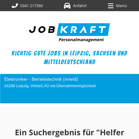
0341 217360
Anfahrt
Menü
richtig gute jobs in leipzig,
sachsen und
mitteldeutschland
Industriemechaniker (m/w/d)
glichkeit
04249 Leipzig, Vollzeit, AÜ mit Übernahmemö
Ein Suchergebnis für "Helfer