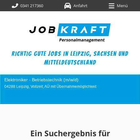
0341 217360
Anfahrt
Menü
richtig gute jobs in leipzig,
sachsen und
mitteldeutschland
/w/d)
Industriemechaniker (m/w/d)
nahmemöglichkeit
04249 Leipzig, Vollzeit, AÜ mit Über
Ein Suchergebnis für