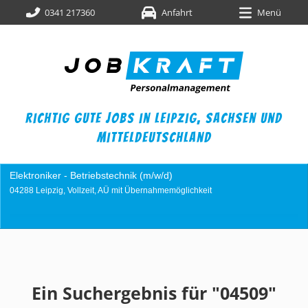
0341 217360
Anfahrt
Menü
richtig gute jobs in leipzig,
sachsen und
mitteldeutschland
Industriemechaniker (m/w/d)
04249 Leipzig, Vollzeit, AÜ mit Übernahmemöglichkeit
Ein Suchergebnis für "04509"