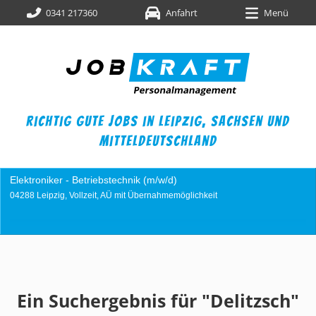
0341 217360
Anfahrt
Menü
richtig gute jobs in leipzig,
sachsen und
mitteldeutschland
nik (m/w/d)
Industriemechaniker (m/w/
it Übernahmemöglichkeit
04249 Leipzig, Vollzeit, AÜ m
Ein Suchergebnis für "Delitzsch"