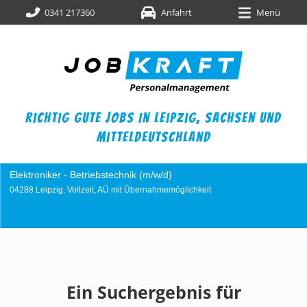
0341 217360
Anfahrt
Menü
richtig gute jobs in leipzig,
sachsen und
mitteldeutschland
nik (m/w/d)
Industriemechaniker (m/w/
it Übernahmemöglichkeit
04249 Leipzig, Vollzeit, AÜ m
Ein Suchergebnis für