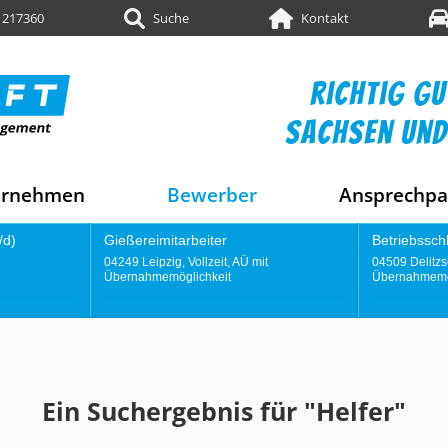
 217360
Suche
Kontakt
richtig gu
sachsen und
ernehmen
Bewerber
Ansprechpa
er
Betriebsschlosser (m/w/d)
Kon
it, AÜ mit
04509 Delitzsch, Vollzeit, AÜ mit
0424
eit
Übernahmemöglichkeit
Übe
Ein Suchergebnis für "Helfer"