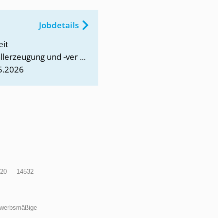
Jobdetails
eit
lerzeugung und -ver ...
5.2026
20
14532
werbsmäßige