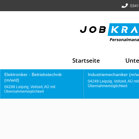
0341
Startseite
Unt
Industriemechaniker (m/w/d)
Gießereimitarbeit
04249 Leipzig, Vollzeit, AÜ mit
04249 Leipzig, Vollze
Übernahmemöglichkeit
Übernahmemöglichk