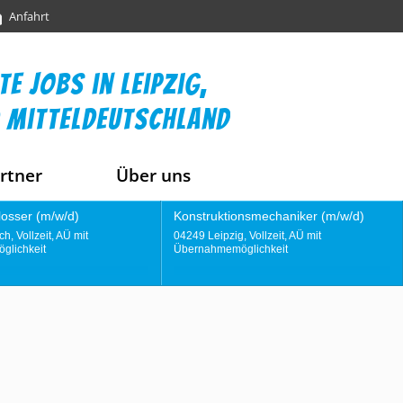
Anfahrt
te jobs in leipzig,
 mitteldeutschland
rtner
Über uns
struktionsmechaniker (m/w/d)
Instandhaltungstechniker (m/w/
9 Leipzig, Vollzeit, AÜ mit
04356 Leipzig, Vollzeit, AÜ mit
rnahmemöglichkeit
Übernahmemöglichkeit