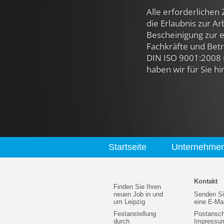
Alle erforderlichen 
die Erlaubnis zur A
Bescheinigung zur e
Fachkräfte und Betri
DIN ISO 9001:2008 
haben wir für Sie hi
Startseite
Unternehme
Kontakt
Finden Sie Ihren
neuen Job in und
Senden Si
um Leipzig
eine E-Mai
Festanstellung
Postanschr
durch
Impressu