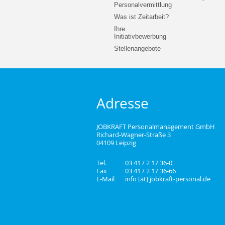
Personalvermittlung
Was ist Zeitarbeit?
Ihre
Initiativbewerbung
Stellenangebote
Adresse
JOBKRAFT Personalmanagement GmbH
Richard-Wagner-Straße 3
04109 Leipzig
Tel.
03 41 / 2 17 36-0
Fax
03 41 / 2 17 36-66
E-Mail
info [ät] jobkraft-personal.de