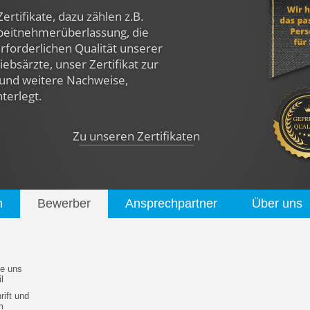
Zertifikate, dazu zählen z.B.
rbeitnehmerüberlassung, die
rforderlichen Qualität unserer
ebsärzte, unser Zertifikat zur
und weitere Nachweise,
nterlegt.
Zu unseren Zertifikaten
n
Bewerber
Ansprechpartner
Über uns
e uns
l
ift und
m