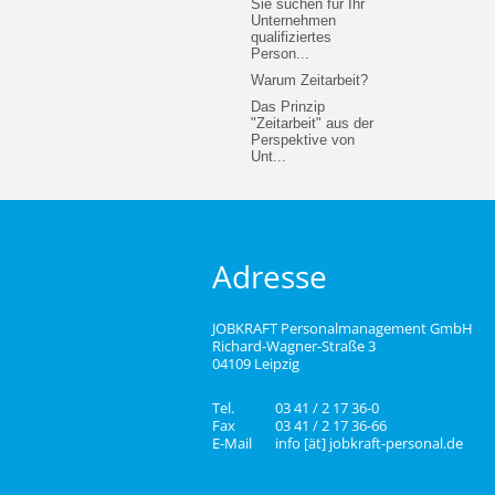
Sie suchen für Ihr
Unternehmen
qualifiziertes
Person...
Warum Zeitarbeit?
Das Prinzip
"Zeitarbeit" aus der
Perspektive von
Unt...
Adresse
JOBKRAFT Personalmanagement GmbH
Richard-Wagner-Straße 3
04109 Leipzig
Tel.
03 41 / 2 17 36-0
Fax
03 41 / 2 17 36-66
E-Mail
info [ät] jobkraft-personal.de