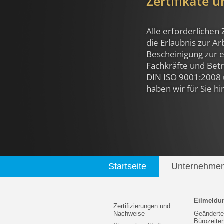
Zertifikate 
Alle erforderlichen 
die Erlaubnis zur A
Bescheinigung zur e
Fachkräfte und Betri
DIN ISO 9001:2008 
haben wir für Sie hi
Startseite
Unternehme
Eilmeldu
Zertifizierungen und
Nachweise
Geänderte
Bürozeite