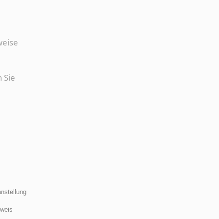
weise
n Sie
nstellung
weis