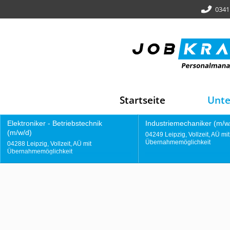
0341
Startseite
Unt
Industriemechaniker (m/w/d)
Gießereimitarbeit
04249 Leipzig, Vollzeit, AÜ mit
04249 Leipzig, Vollze
Übernahmemöglichkeit
Übernahmemöglichk