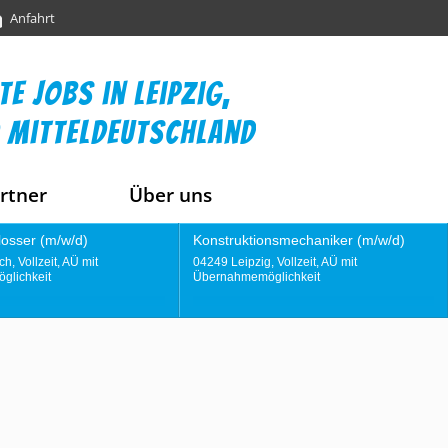
Anfahrt
te jobs in leipzig,
 mitteldeutschland
rtner
Über uns
struktionsmechaniker (m/w/d)
Instandhaltungstechniker (m/w/
9 Leipzig, Vollzeit, AÜ mit
04356 Leipzig, Vollzeit, AÜ mit
rnahmemöglichkeit
Übernahmemöglichkeit