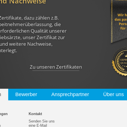
und Nachweise
Zertifikate, dazu zählen z.B.
rbeitnehmerüberlassung, die
rforderlichen Qualität unserer
ebsärzte, unser Zertifikat zur
und weitere Nachweise,
nterlegt.
Zu unseren Zertifikaten
n
Bewerber
Ansprechpartner
Über uns
ngen
Kontakt
Senden Sie uns
n
eine E-Mail