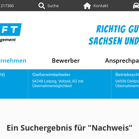
 217360
Suche
Kontakt
richtig gu
sachsen und
ernehmen
Bewerber
Ansprechpa
er
Betriebsschlosser (m/w/d)
Kon
it, AÜ mit
04509 Delitzsch, Vollzeit, AÜ mit
0424
eit
Übernahmemöglichkeit
Übe
Ein Suchergebnis für "Nachweis"