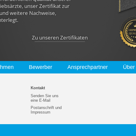
ebsärzte, unser Zertifikat zur
und weitere Nachweise,
nterlegt.
Zu unseren Zertifikaten
ehmen
Bewerber
Ansprechpartner
Über
Kontakt
Senden Sie uns
eine E-Mail
Postanschrift und
Impressum