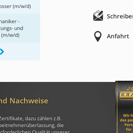
osser (m/w/d)
Schreibe
aniker -
izungs- und
 (m/w/d)
Anfahrt
und Nachweise
Zertifikate, dazu zählen z.B.
rbeitnehmerüberlassung, die
rforderlichen Qualität unserer