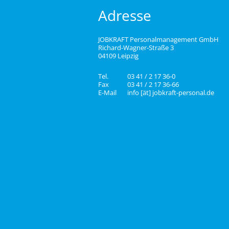
Adresse
JOBKRAFT Personalmanagement GmbH
Richard-Wagner-Straße 3
04109 Leipzig
Tel.
03 41 / 2 17 36-0
Fax
03 41 / 2 17 36-66
E-Mail
info [ät] jobkraft-personal.de