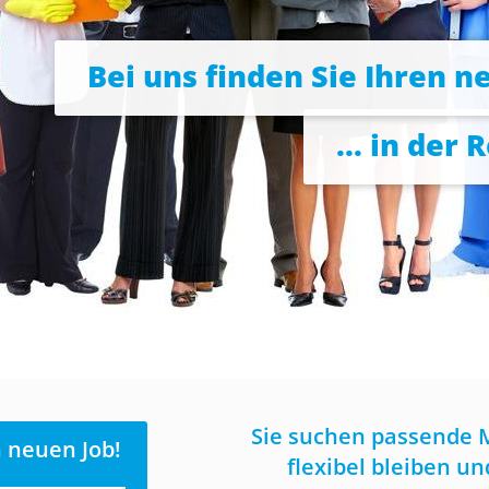
Bei uns finden Sie Ihren n
... in der 
Sie suchen passende 
n neuen Job!
flexibel bleiben u