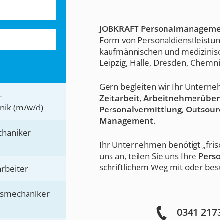
JOBKRAFT Personalmanagem
Form von Personaldienstleistu
kaufmännischen und medizinis
Leipzig, Halle, Dresden, Chemni
Gern begleiten wir Ihr Unter
-
Zeitarbeit
,
Arbeitnehmerüber
nik (m/w/d)
Personalvermittlung
,
Outsour
Management
.
chaniker
Ihr Unternehmen benötigt „fri
uns an, teilen Sie uns Ihre
Pers
schriftlichem Weg mit oder bes
rbeiter
nsmechaniker
0341 217