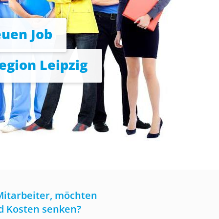
euen Job
Region Leipzig
Mitarbeiter, möchten
nd Kosten senken?