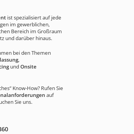
ent
ist spezialisiert auf jede
ngen im gewerblichen,
chen Bereich im Großraum
tz und darüber hinaus.
nehmen bei den Themen
lassung
,
cing
und
Onsite
sches“ Know-How? Rufen Sie
onalanforderungen
auf
uchen Sie uns.
360