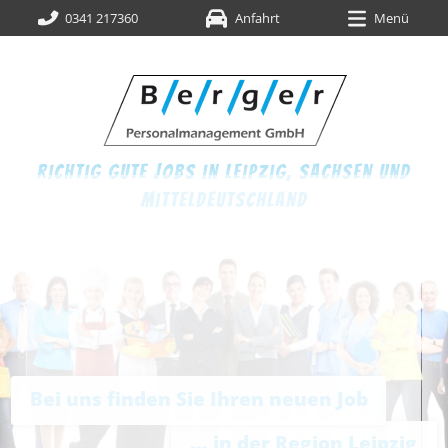
0341 217360
Anfahrt
Menü
richtig gute jobs in leipzig,
sachsen und
mitteldeutschland
Bei uns finden Sie Ihren neuen Job
... in der Region Leipzig