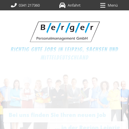
0341 217360
Anfahrt
Menü
richtig gute jobs in leipzig,
sachsen und
mitteldeutschland
Bei uns finden Sie Ihren neuen Job
... in der Region Leipzig