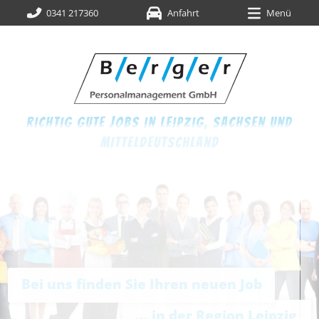
0341 217360
Anfahrt
Menü
richtig gute jobs in leipzig,
sachsen und
mitteldeutschland
Bei uns finden Sie Ihren neuen Job
... in der Region Leipzig