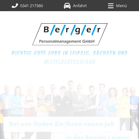
0341 217360
Anfahrt
Menü
richtig gute jobs in leipzig,
sachsen und
mitteldeutschland
Bei uns finden Sie Ihren neuen Job
... in der Region Leipzig