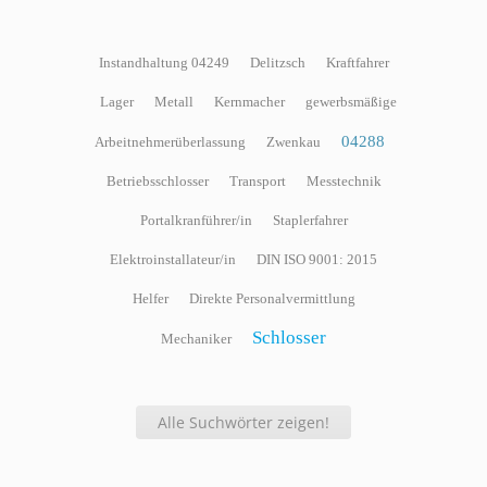
Instandhaltung 04249
Delitzsch
Kraftfahrer
Lager
Metall
Kernmacher
gewerbsmäßige
04288
Arbeitnehmerüberlassung
Zwenkau
Betriebsschlosser
Transport
Messtechnik
Portalkranführer/in
Staplerfahrer
Elektroinstallateur/in
DIN ISO 9001: 2015
Helfer
Direkte Personalvermittlung
Schlosser
Mechaniker
Alle Suchwörter zeigen!