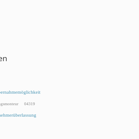
en
bernahmemöglichkeit
ngsmonteur
04319
nehmerüberlassung