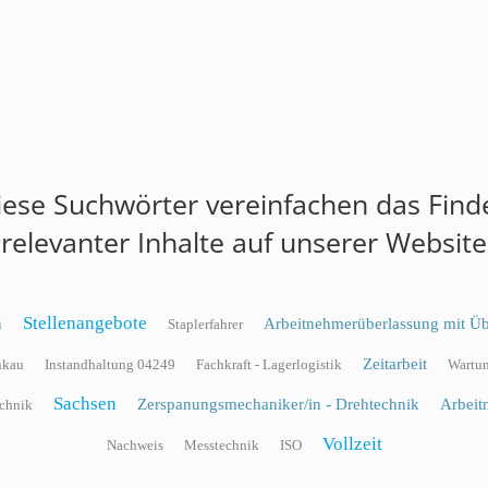
iese Suchwörter vereinfachen das Find
relevanter Inhalte auf unserer Website
Stellenangebote
n
Arbeitnehmerüberlassung mit Ü
Staplerfahrer
Zeitarbeit
nkau
Instandhaltung 04249
Fachkraft - Lagerlogistik
Wartu
Sachsen
Zerspanungsmechaniker/in - Drehtechnik
Arbeit
echnik
Vollzeit
Nachweis
Messtechnik
ISO