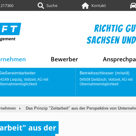
 217360
Suche
Kontakt
richtig gu
sachsen und
ernehmen
Bewerber
Ansprechpa
Betriebsschlosser (m/w/d)
Konstrukti
04509 Delitzsch, Vollzeit, AÜ mit
04249 Leipzig,
Übernahmemöglichkeit
Übernahmemö
rnehmen
Das Prinzip "Zeitarbeit" aus der Perspektive von Unterne
arbeit" aus der