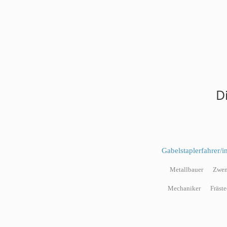
D
Gabelstaplerfahrer/i
Metallbauer
Zwe
Mechaniker
Fräst