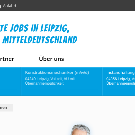
Anfahrt
te jobs in leipzig,
 mitteldeutschland
rtner
Über uns
onsmechaniker (m/w/d)
Instandhaltungstechniker (m/w/d)
 Vollzeit, AÜ mit
04356 Leipzig, Vollzeit, AÜ mit
glichkeit
Übernahmemöglichkeit
hmen