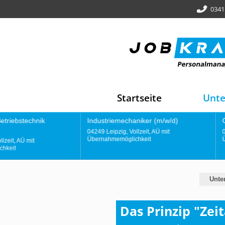
0341
Startseite
Unt
Industriemechaniker (m/w/d)
Gießereimitarbeiter
04249 Leipzig, Vollzeit, AÜ mit
04249 Leipzig, Vollzeit, AÜ mit
Übernahmemöglichkeit
Übernahmemöglichkeit
Unte
Das Prinzip "Zeit