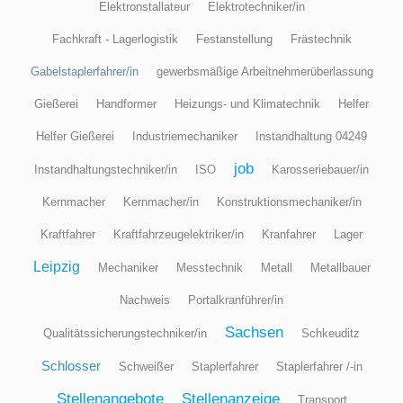
Elektronstallateur
Elektrotechniker/in
Fachkraft - Lagerlogistik
Festanstellung
Frästechnik
Gabelstaplerfahrer/in
gewerbsmäßige Arbeitnehmerüberlassung
Gießerei
Handformer
Heizungs- und Klimatechnik
Helfer
Helfer Gießerei
Industriemechaniker
Instandhaltung 04249
job
Instandhaltungstechniker/in
ISO
Karosseriebauer/in
Kernmacher
Kernmacher/in
Konstruktionsmechaniker/in
Kraftfahrer
Kraftfahrzeugelektriker/in
Kranfahrer
Lager
Leipzig
Mechaniker
Messtechnik
Metall
Metallbauer
Nachweis
Portalkranführer/in
Sachsen
Qualitätssicherungstechniker/in
Schkeuditz
Schlosser
Schweißer
Staplerfahrer
Staplerfahrer /-in
Stellenangebote
Stellenanzeige
Transport