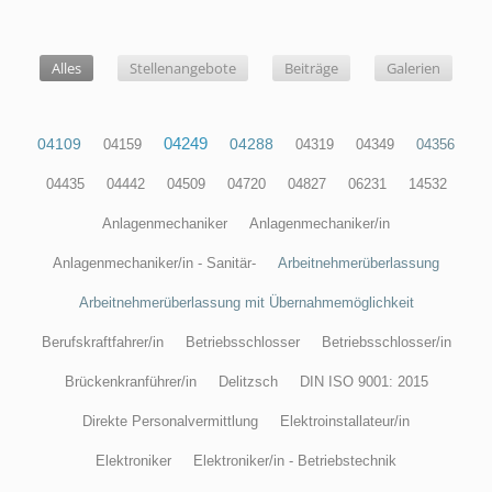
Alles
Alles
Stellenangebote
Beiträge
Galerien
04249
04109
04288
04159
04319
04349
04356
04435
04442
04509
04720
04827
06231
14532
Anlagenmechaniker
Anlagenmechaniker/in
Anlagenmechaniker/in - Sanitär-
Arbeitnehmerüberlassung
Arbeitnehmerüberlassung mit Übernahmemöglichkeit
Berufskraftfahrer/in
Betriebsschlosser
Betriebsschlosser/in
Brückenkranführer/in
Delitzsch
DIN ISO 9001: 2015
Direkte Personalvermittlung
Elektroinstallateur/in
Elektroniker
Elektroniker/in - Betriebstechnik