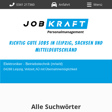
0341 217360
Anfahrt
Menü
richtig gute jobs in leipzig,
sachsen und
mitteldeutschland
Elektroniker - Betriebstechnik (m/w/d)
04288 Leipzig, Vollzeit, AÜ mit Übernahmemöglichkeit
Alle Suchwörter