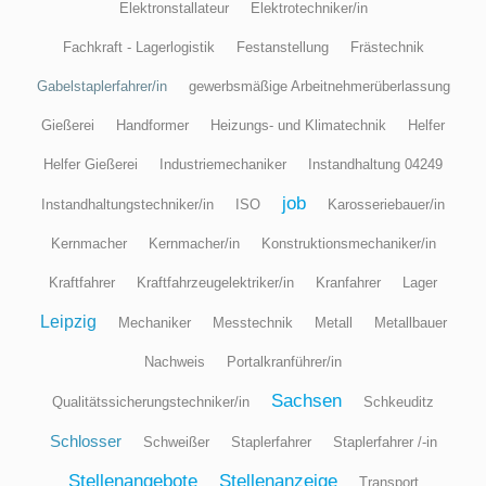
Elektronstallateur
Elektrotechniker/in
Fachkraft - Lagerlogistik
Festanstellung
Frästechnik
Gabelstaplerfahrer/in
gewerbsmäßige Arbeitnehmerüberlassung
Gießerei
Handformer
Heizungs- und Klimatechnik
Helfer
Helfer Gießerei
Industriemechaniker
Instandhaltung 04249
job
Instandhaltungstechniker/in
ISO
Karosseriebauer/in
Kernmacher
Kernmacher/in
Konstruktionsmechaniker/in
Kraftfahrer
Kraftfahrzeugelektriker/in
Kranfahrer
Lager
Leipzig
Mechaniker
Messtechnik
Metall
Metallbauer
Nachweis
Portalkranführer/in
Sachsen
Qualitätssicherungstechniker/in
Schkeuditz
Schlosser
Schweißer
Staplerfahrer
Staplerfahrer /-in
Stellenangebote
Stellenanzeige
Transport