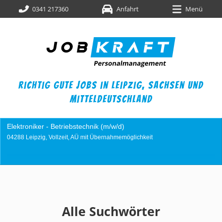
0341 217360
Anfahrt
Menü
richtig gute jobs in leipzig,
sachsen und
mitteldeutschland
Elektroniker - Betriebstechnik (m/w/d)
04288 Leipzig, Vollzeit, AÜ mit Übernahmemöglichkeit
Alle Suchwörter