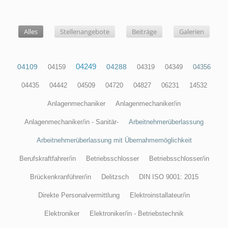
Alles
Alles
Stellenangebote
Beiträge
Galerien
04249
04109
04288
04159
04319
04349
04356
04435
04442
04509
04720
04827
06231
14532
Anlagenmechaniker
Anlagenmechaniker/in
Anlagenmechaniker/in - Sanitär-
Arbeitnehmerüberlassung
Arbeitnehmerüberlassung mit Übernahmemöglichkeit
Berufskraftfahrer/in
Betriebsschlosser
Betriebsschlosser/in
Brückenkranführer/in
Delitzsch
DIN ISO 9001: 2015
Direkte Personalvermittlung
Elektroinstallateur/in
Elektroniker
Elektroniker/in - Betriebstechnik